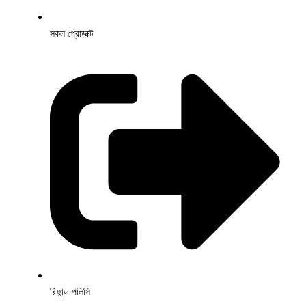
সকল প্রোডাক্ট
রিফান্ড পলিসি