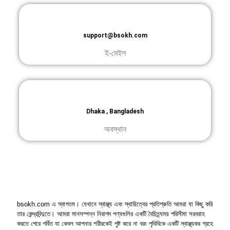
support@bsokh.com
ই-মেইল
Dhaka , Bangladesh
অবস্থান
bsokh.com এ স্বাগতম। যেখানে স্বাস্থ্য এবং স্থায়িত্বের প্রতিশ্রুতি আমরা যা কিছু করি
তার কেন্দ্রবিন্দুতে। আমরা মানসম্পন্ন নিরাপদ পণ্যগুলির একটি বৈচিত্র্যময় পরিসীমা সরবরাহ
করতে পেরে গর্বিত যা কেবল আপনার শরীরকেই পুষ্ট করে না বরং পৃথিবিকে একটি স্বাস্থ্যকর গ্রহে