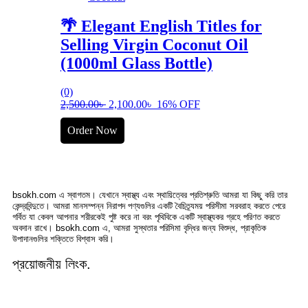
🌴 Elegant English Titles for
Selling Virgin Coconut Oil
(1000ml Glass Bottle)
(0)
2,500.00
৳
2,100.00
৳
16% OFF
Order Now
bsokh.com এ স্বাগতম। যেখানে স্বাস্থ্য এবং স্থায়িত্বের প্রতিশ্রুতি আমরা যা কিছু করি তার
কেন্দ্রবিন্দুতে। আমরা মানসম্পন্ন নিরাপদ পণ্যগুলির একটি বৈচিত্র্যময় পরিসীমা সরবরাহ করতে পেরে
গর্বিত যা কেবল আপনার শরীরকেই পুষ্ট করে না বরং পৃথিবিকে একটি স্বাস্থ্যকর গ্রহে পরিণত করতে
অবদান রাখে। bsokh.com এ, আমরা সুস্থতার পরিসিমা বৃদ্ধির জন্য বিশুদ্ধ, প্রাকৃতিক
উপাদানগুলির শক্তিতে বিশ্বাস করি।
প্রয়োজনীয় লিংক.