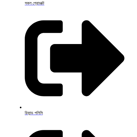
সকল প্রোডাক্ট
রিফান্ড পলিসি