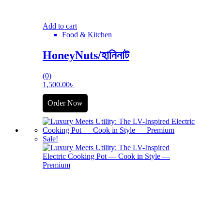
Add to cart
Food & Kitchen
HoneyNuts/হানিনাট
(0)
1,500.00
৳
Order Now
Sale!