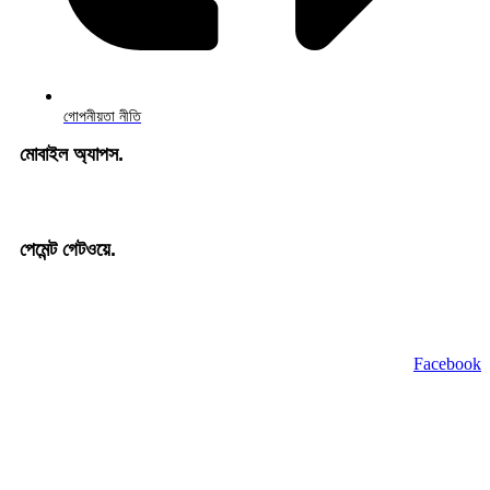
গোপনীয়তা নীতি
মোবাইল অ্যাপস.
পেমেন্ট গেটওয়ে.
কপিরাইট © 2024 bSokh.com সর্বস্বত্ব সংরক্ষিত
Facebook