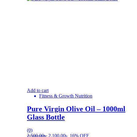
Add to cart
Fitness & Growth Nutrition
Pure Virgin Olive Oil – 1000ml
Glass Bottle
(0)
2,500.00
৳
2,100.00
৳
16% OFF