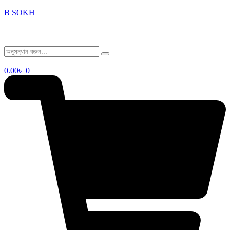
B SOKH
0.00
৳
0