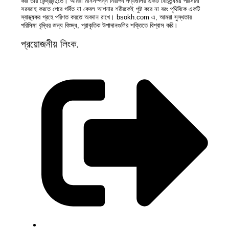
করি তার কেন্দ্রবিন্দুতে। আমরা মানসম্পন্ন নিরাপদ পণ্যগুলির একটি বৈচিত্র্যময় পরিসীমা
সরবরাহ করতে পেরে গর্বিত যা কেবল আপনার শরীরকেই পুষ্ট করে না বরং পৃথিবিকে একটি
স্বাস্থ্যকর গ্রহে পরিণত করতে অবদান রাখে। bsokh.com এ, আমরা সুস্থতার
পরিসিমা বৃদ্ধির জন্য বিশুদ্ধ, প্রাকৃতিক উপাদানগুলির শক্তিতে বিশ্বাস করি।
প্রয়োজনীয় লিংক.