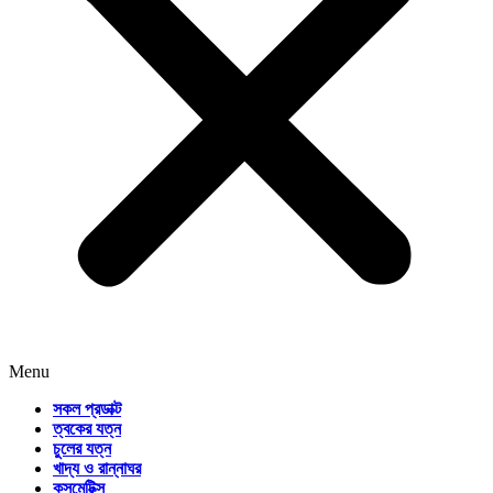
Menu
সকল প্রডাক্ট
ত্বকের যত্ন
চুলের যত্ন
খাদ্য ও রান্নাঘর
কসমেটিক্স