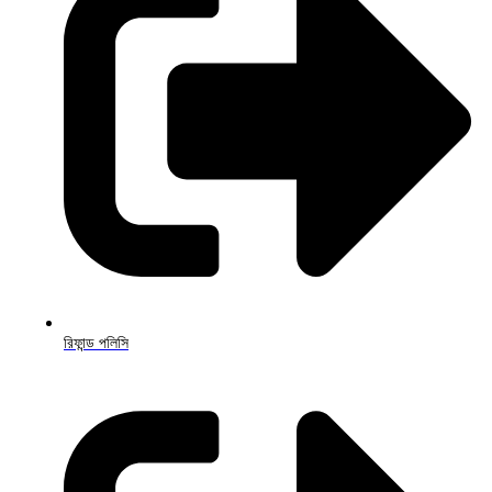
রিফান্ড পলিসি