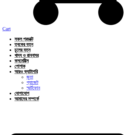
Cart
সকল প্রডাক্ট
ত্বকের যত্ন
চুলের যত্ন
খাদ্য ও রান্নাঘর
কসমেটিক্স
পোশাক
আরও ক্যাটাগরি
জুতা
গ্যাজেট
স্মার্টফোন
যোগাযোগ
আমাদের সম্পর্কে