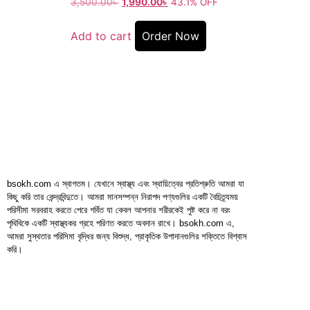
3,500.00
৳
1,990.00
৳
43.1% OFF
Add to cart
Order Now
bsokh.com এ স্বাগতম। যেখানে স্বাস্থ্য এবং স্থায়িত্বের প্রতিশ্রুতি আমরা যা
কিছু করি তার কেন্দ্রবিন্দুতে। আমরা মানসম্পন্ন নিরাপদ পণ্যগুলির একটি বৈচিত্র্যময়
পরিসীমা সরবরাহ করতে পেরে গর্বিত যা কেবল আপনার শরীরকেই পুষ্ট করে না বরং
পৃথিবিকে একটি স্বাস্থ্যকর গ্রহে পরিণত করতে অবদান রাখে। bsokh.com এ,
আমরা সুস্থতার পরিসিমা বৃদ্ধির জন্য বিশুদ্ধ, প্রাকৃতিক উপাদানগুলির শক্তিতে বিশ্বাস
করি।