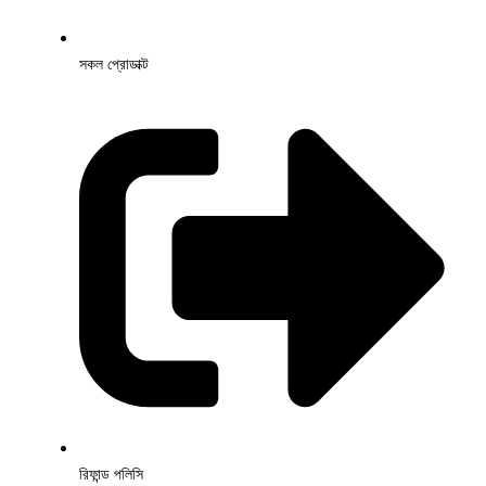
সকল প্রোডাক্ট
রিফান্ড পলিসি