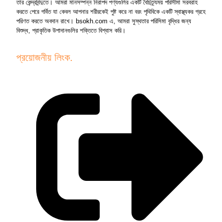
তার কেন্দ্রবিন্দুতে। আমরা মানসম্পন্ন নিরাপদ পণ্যগুলির একটি বৈচিত্র্যময় পরিসীমা সরবরাহ
করতে পেরে গর্বিত যা কেবল আপনার শরীরকেই পুষ্ট করে না বরং পৃথিবিকে একটি স্বাস্থ্যকর গ্রহে
পরিণত করতে অবদান রাখে। bsokh.com এ, আমরা সুস্থতার পরিসিমা বৃদ্ধির জন্য
বিশুদ্ধ, প্রাকৃতিক উপাদানগুলির শক্তিতে বিশ্বাস করি।
প্রয়োজনীয় লিংক.