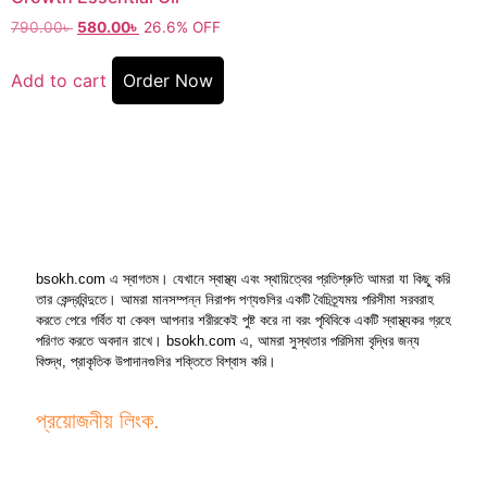
790.00
৳
580.00
৳
26.6% OFF
Add to cart
Order Now
bsokh.com এ স্বাগতম। যেখানে স্বাস্থ্য এবং স্থায়িত্বের প্রতিশ্রুতি আমরা যা কিছু করি
তার কেন্দ্রবিন্দুতে। আমরা মানসম্পন্ন নিরাপদ পণ্যগুলির একটি বৈচিত্র্যময় পরিসীমা সরবরাহ
করতে পেরে গর্বিত যা কেবল আপনার শরীরকেই পুষ্ট করে না বরং পৃথিবিকে একটি স্বাস্থ্যকর গ্রহে
পরিণত করতে অবদান রাখে। bsokh.com এ, আমরা সুস্থতার পরিসিমা বৃদ্ধির জন্য
বিশুদ্ধ, প্রাকৃতিক উপাদানগুলির শক্তিতে বিশ্বাস করি।
প্রয়োজনীয় লিংক.