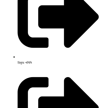
রিফান্ড পলিসি