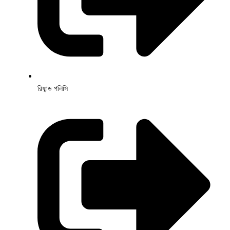
রিফান্ড পলিসি