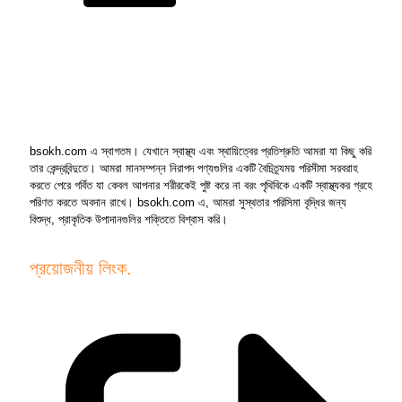
bsokh.com এ স্বাগতম। যেখানে স্বাস্থ্য এবং স্থায়িত্বের প্রতিশ্রুতি আমরা যা কিছু করি
তার কেন্দ্রবিন্দুতে। আমরা মানসম্পন্ন নিরাপদ পণ্যগুলির একটি বৈচিত্র্যময় পরিসীমা সরবরাহ
করতে পেরে গর্বিত যা কেবল আপনার শরীরকেই পুষ্ট করে না বরং পৃথিবিকে একটি স্বাস্থ্যকর গ্রহে
পরিণত করতে অবদান রাখে। bsokh.com এ, আমরা সুস্থতার পরিসিমা বৃদ্ধির জন্য
বিশুদ্ধ, প্রাকৃতিক উপাদানগুলির শক্তিতে বিশ্বাস করি।
প্রয়োজনীয় লিংক.