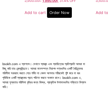
2,900.00
৳
1,990.00
৳
31.4% OFF
3,500.
Add to cart
Order Now
Add to
bsokh.com এ স্বাগতম। যেখানে স্বাস্থ্য এবং স্থায়িত্বের প্রতিশ্রুতি আমরা যা
কিছু করি তার কেন্দ্রবিন্দুতে। আমরা মানসম্পন্ন নিরাপদ পণ্যগুলির একটি বৈচিত্র্যময়
পরিসীমা সরবরাহ করতে পেরে গর্বিত যা কেবল আপনার শরীরকেই পুষ্ট করে না বরং
পৃথিবিকে একটি স্বাস্থ্যকর গ্রহে পরিণত করতে অবদান রাখে। bsokh.com এ,
আমরা সুস্থতার পরিসিমা বৃদ্ধির জন্য বিশুদ্ধ, প্রাকৃতিক উপাদানগুলির শক্তিতে বিশ্বাস
করি।