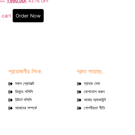
00
৳
1,990.00
৳
43.1% OFF
 cart
Order Now
প্রয়োজনীয় লিংক.
দ্রুত সাহায্য.
সকল প্রোডাক্ট
গ্রাহক সেবা
রিফান্ড পলিসি
যোগাযোগ করুন
রিটার্ন পলিসি
আমার অ্যাকাউন্ট
আমাদের সম্পর্কে
গোপনীয়তা নীতি