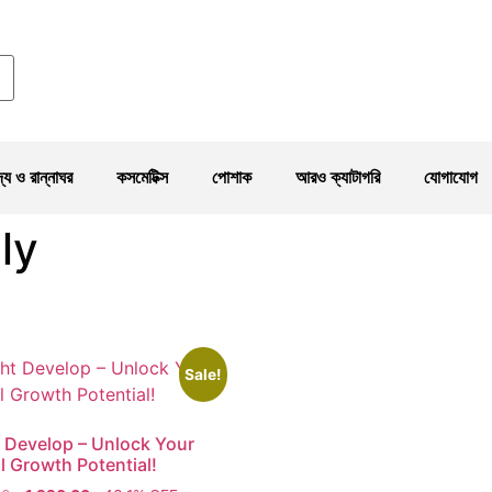
দ্য ও রান্নাঘর
কসমেটিক্স
পোশাক
আরও ক্যাটাগরি
যোগাযোগ
ly
Sale!
 Develop – Unlock Your
l Growth Potential!