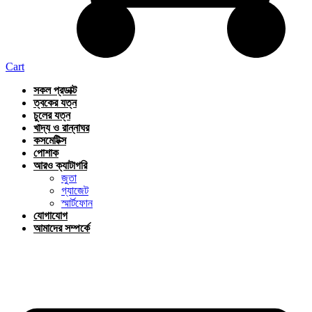
Cart
সকল প্রডাক্ট
ত্বকের যত্ন
চুলের যত্ন
খাদ্য ও রান্নাঘর
কসমেটিক্স
পোশাক
আরও ক্যাটাগরি
জুতা
গ্যাজেট
স্মার্টফোন
যোগাযোগ
আমাদের সম্পর্কে