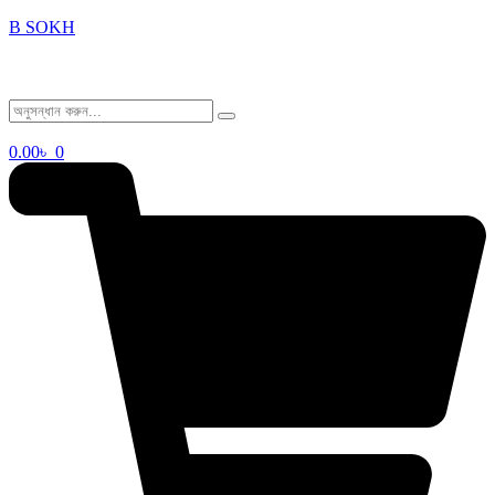
B SOKH
0.00
৳
0