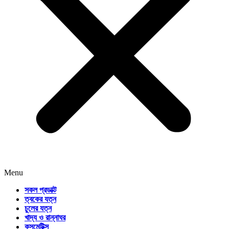
Menu
সকল প্রডাক্ট
ত্বকের যত্ন
চুলের যত্ন
খাদ্য ও রান্নাঘর
কসমেটিক্স