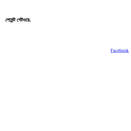
পেমেন্ট গেটওয়ে.
কপিরাইট © 2024 bSokh.com সর্বস্বত্ব সংরক্ষিত
Facebook