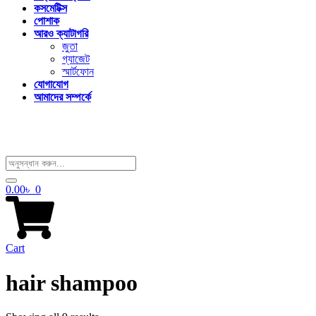
কসমেটিক্স
পোশাক
আরও ক্যাটাগরি
জুতা
গ্যাজেট
স্মার্টফোন
যোগাযোগ
আমাদের সম্পর্কে
0.00
৳
0
Cart
hair shampoo