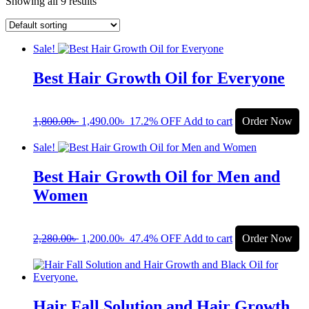
Showing all 9 results
Sale!
Best Hair Growth Oil for Everyone
1,800.00
৳
1,490.00
৳
17.2% OFF
Add to cart
Order Now
Sale!
Best Hair Growth Oil for Men and
Women
2,280.00
৳
1,200.00
৳
47.4% OFF
Add to cart
Order Now
Hair Fall Solution and Hair Growth