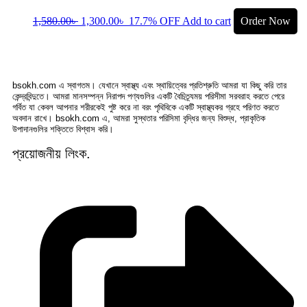
1,580.00
৳
1,300.00
৳
17.7% OFF
Add to cart
Order Now
bsokh.com এ স্বাগতম। যেখানে স্বাস্থ্য এবং স্থায়িত্বের প্রতিশ্রুতি আমরা যা কিছু করি তার
কেন্দ্রবিন্দুতে। আমরা মানসম্পন্ন নিরাপদ পণ্যগুলির একটি বৈচিত্র্যময় পরিসীমা সরবরাহ করতে পেরে
গর্বিত যা কেবল আপনার শরীরকেই পুষ্ট করে না বরং পৃথিবিকে একটি স্বাস্থ্যকর গ্রহে পরিণত করতে
অবদান রাখে। bsokh.com এ, আমরা সুস্থতার পরিসিমা বৃদ্ধির জন্য বিশুদ্ধ, প্রাকৃতিক
উপাদানগুলির শক্তিতে বিশ্বাস করি।
প্রয়োজনীয় লিংক.