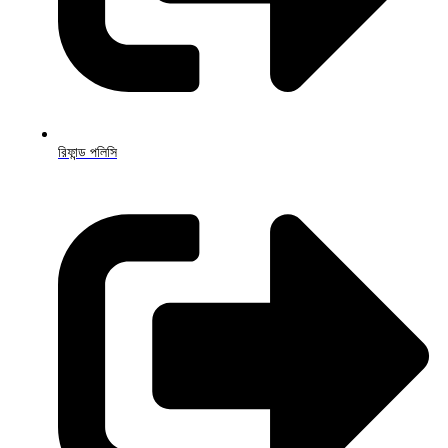
রিফান্ড পলিসি