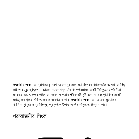
bsokh.com এ স্বাগতম। যেখানে স্বাস্থ্য এবং স্থায়িত্বের প্রতিশ্রুতি আমরা যা কিছু
করি তার কেন্দ্রবিন্দুতে। আমরা মানসম্পন্ন নিরাপদ পণ্যগুলির একটি বৈচিত্র্যময় পরিসীমা
সরবরাহ করতে পেরে গর্বিত যা কেবল আপনার শরীরকেই পুষ্ট করে না বরং পৃথিবিকে একটি
স্বাস্থ্যকর গ্রহে পরিণত করতে অবদান রাখে। bsokh.com এ, আমরা সুস্থতার
পরিসিমা বৃদ্ধির জন্য বিশুদ্ধ, প্রাকৃতিক উপাদানগুলির শক্তিতে বিশ্বাস করি।
প্রয়োজনীয় লিংক.