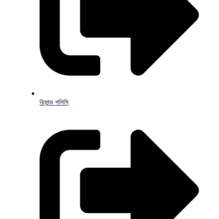
রিফান্ড পলিসি