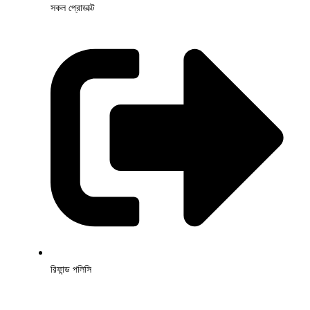
সকল প্রোডাক্ট
রিফান্ড পলিসি