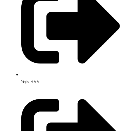
রিফান্ড পলিসি