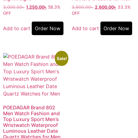
3,000.00
৳
1,250.00
৳
58.3%
3,900.00
৳
2,600.00
৳
33.3%
OFF
OFF
Add to cart
Order Now
Add to cart
Order Now
Sale!
POEDAGAR Brand 802
Men Watch Fashion and
Top Luxury Sport Men’s
Wristwatch Waterproof
Luminous Leather Date
Quartz Watches for Men