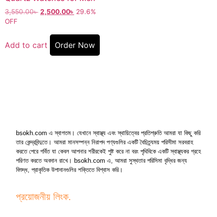
3,550.00
৳
2,500.00
৳
29.6%
OFF
Add to cart
Order Now
bsokh.com এ স্বাগতম। যেখানে স্বাস্থ্য এবং স্থায়িত্বের প্রতিশ্রুতি আমরা যা কিছু করি
তার কেন্দ্রবিন্দুতে। আমরা মানসম্পন্ন নিরাপদ পণ্যগুলির একটি বৈচিত্র্যময় পরিসীমা সরবরাহ
করতে পেরে গর্বিত যা কেবল আপনার শরীরকেই পুষ্ট করে না বরং পৃথিবিকে একটি স্বাস্থ্যকর গ্রহে
পরিণত করতে অবদান রাখে। bsokh.com এ, আমরা সুস্থতার পরিসিমা বৃদ্ধির জন্য
বিশুদ্ধ, প্রাকৃতিক উপাদানগুলির শক্তিতে বিশ্বাস করি।
প্রয়োজনীয় লিংক.