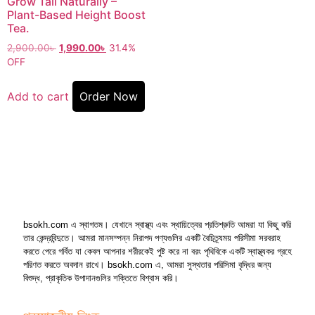
Grow Tall Naturally –
Plant-Based Height Boost
Tea.
2,900.00
৳
1,990.00
৳
31.4%
OFF
Add to cart
Order Now
bsokh.com এ স্বাগতম। যেখানে স্বাস্থ্য এবং স্থায়িত্বের প্রতিশ্রুতি আমরা যা কিছু করি
তার কেন্দ্রবিন্দুতে। আমরা মানসম্পন্ন নিরাপদ পণ্যগুলির একটি বৈচিত্র্যময় পরিসীমা সরবরাহ
করতে পেরে গর্বিত যা কেবল আপনার শরীরকেই পুষ্ট করে না বরং পৃথিবিকে একটি স্বাস্থ্যকর গ্রহে
পরিণত করতে অবদান রাখে। bsokh.com এ, আমরা সুস্থতার পরিসিমা বৃদ্ধির জন্য
বিশুদ্ধ, প্রাকৃতিক উপাদানগুলির শক্তিতে বিশ্বাস করি।