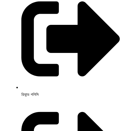
রিফান্ড পলিসি