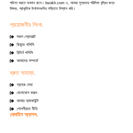
পরিণত করতে অবদান রাখে। bsokh.com এ, আমরা সুস্থতার পরিসিমা বৃদ্ধির জন্য
বিশুদ্ধ, প্রাকৃতিক উপাদানগুলির শক্তিতে বিশ্বাস করি।
প্রয়োজনীয় লিংক.
সকল প্রোডাক্ট
রিফান্ড পলিসি
রিটার্ন পলিসি
আমাদের সম্পর্কে
দ্রুত সাহায্য.
গ্রাহক সেবা
যোগাযোগ করুন
আমার অ্যাকাউন্ট
গোপনীয়তা নীতি
মোবাইল অ্যাপস.