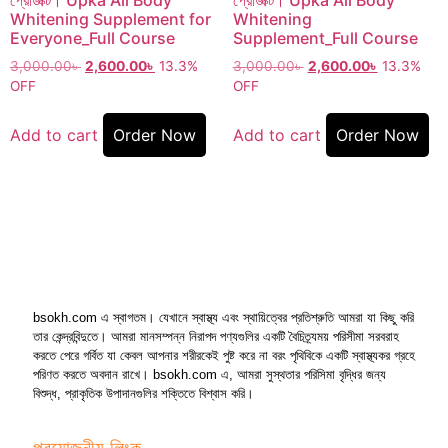
প্রোডাক্ট। Upka All Body
প্রোডাক্ট। Upka All Body
Whitening Supplement for
Whitening
Everyone_Full Course
Supplement_Full Course
3,000.00
৳
2,600.00
৳
13.3%
3,000.00
৳
2,600.00
৳
13.3%
OFF
OFF
Add to cart
Order Now
Add to cart
Order Now
bsokh.com এ স্বাগতম। যেখানে স্বাস্থ্য এবং স্থায়িত্বের প্রতিশ্রুতি আমরা যা কিছু করি
তার কেন্দ্রবিন্দুতে। আমরা মানসম্পন্ন নিরাপদ পণ্যগুলির একটি বৈচিত্র্যময় পরিসীমা সরবরাহ
করতে পেরে গর্বিত যা কেবল আপনার শরীরকেই পুষ্ট করে না বরং পৃথিবিকে একটি স্বাস্থ্যকর গ্রহে
পরিণত করতে অবদান রাখে। bsokh.com এ, আমরা সুস্থতার পরিসিমা বৃদ্ধির জন্য
বিশুদ্ধ, প্রাকৃতিক উপাদানগুলির শক্তিতে বিশ্বাস করি।