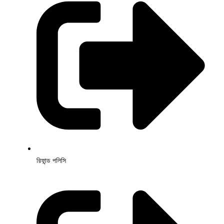
রিফান্ড পলিসি